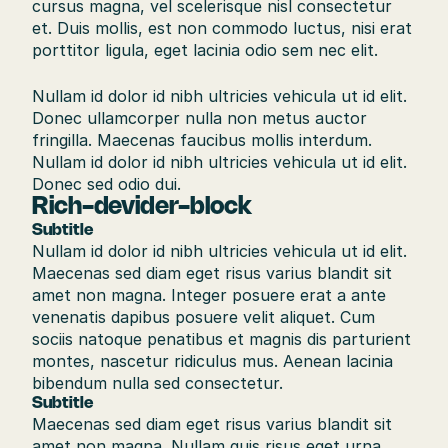
cursus magna, vel scelerisque nisl consectetur 
et. Duis mollis, est non commodo luctus, nisi erat 
porttitor ligula, eget lacinia odio sem nec elit.
Nullam id dolor id nibh ultricies vehicula ut id elit. 
Donec ullamcorper nulla non metus auctor 
fringilla. Maecenas faucibus mollis interdum. 
Nullam id dolor id nibh ultricies vehicula ut id elit. 
Donec sed odio dui.
Rich-devider-block
Subtitle
Nullam id dolor id nibh ultricies vehicula ut id elit. 
Maecenas sed diam eget risus varius blandit sit 
amet non magna. Integer posuere erat a ante 
venenatis dapibus posuere velit aliquet. Cum 
sociis natoque penatibus et magnis dis parturient 
montes, nascetur ridiculus mus. Aenean lacinia 
bibendum nulla sed consectetur.
Subtitle
Maecenas sed diam eget risus varius blandit sit 
amet non magna. Nullam quis risus eget urna 