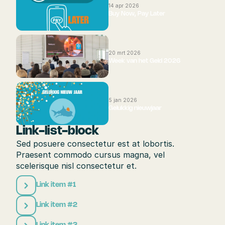
14 apr 2026
Buy Now, Pay Later
20 mrt 2026
Week van het Geld 2026
5 jan 2026
Gelukkig nieuwjaar
Link-list-block
Sed posuere consectetur est at lobortis. 
Praesent commodo cursus magna, vel 
scelerisque nisl consectetur et.
Link item #1
Link item #2