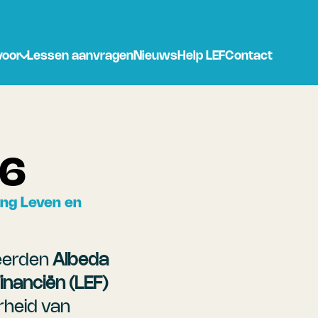
voor
Lessen aanvragen
Nieuws
Help LEF
Contact
26
ng Leven en 
eerden 
Albeda 
inanciën (LEF)
heid van 