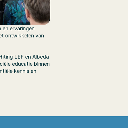
 en ervaringen 
t ontwikkelen van 
chting LEF en Albeda 
iële educatie binnen 
tiële kennis en 