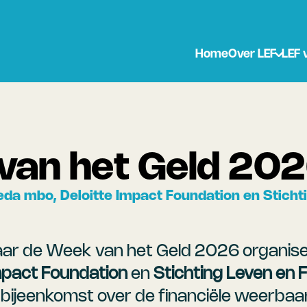
Home
Over LEF
LEF 
van het Geld 20
eda mbo, Deloitte Impact Foundation en Stichti
naar de Week van het Geld 2026 organis
Impact Foundation
 en 
Stichting Leven en F
bijeenkomst over de financiële weerbaar