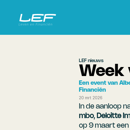
LEF nieuws
Week 
Een event van Alb
Financiën
20 mrt 2026
In de aanloop 
mbo
, 
Deloitte 
op 9 maart een 