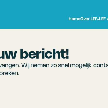
Home
Over LEF
LEF 
uw bericht!
angen. Wij nemen zo snel mogelijk conta
preken.