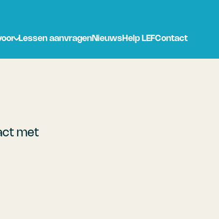
voor
Lessen aanvragen
Nieuws
Help LEF
Contact
ct met 